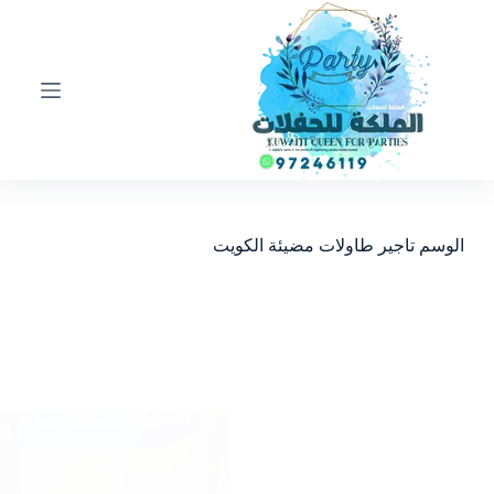
ا
ل
ت
ج
ا
و
ز
إ
ل
ى
ا
الوسم
تاجير طاولات مضيئة الكويت
ل
م
ح
ت
و
ى