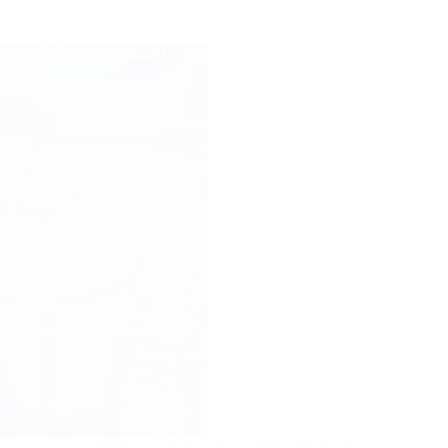
طاولات
في
الكويت
|97246119|
شركة
الملكة
الكويتية
فبراير 22, 2025
تاجير كراسي وطاولات