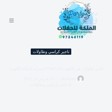
ا
ل
ت
ج
ا
و
ز
إ
ل
ى
تاجير كراسي وطاولات
ا
ل
م
ح
تاجير طاولات في الكويت |97246119| شركة الملكة الكويتية
ت
و
admin
By
On
فبراير 22, 2025
ى
In
تاجير كراسي وطاولات