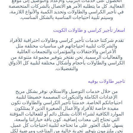
الحصول على خدمات الترتيب والإعداد والتوصيل إلى موقع
الفعالية. كل ما يتطلبه الأمر هو الاتصال بالشركات المتخصصة
في تأجير الكراسي والطاولات وتحديد الكمية والأنواع اللازمة،
وسيتم تلبية احتياجات المناسبة بالشكل المناسب.
اسعار تأجير كراسي و طاولات الكويت
تقدم شركتنا خدمات تأجير كراسي وطاولات احترافية للأفراد
والشركات لتلبية احتياجاتهم في مناسبات مختلفة مثل
الأعراس والاحتفالات والمؤتمرات والتجمعات العائلية
والفعاليات الرسمية. نحن نفتخر بتوفير مجموعة متنوعة من
الكراسي والطاولات بأحجام وأشكال مختلفة لتلبية كل الأذواق
والتفضيلات.
تاجير طاولات بوفيه
من خلال خدمات التوصيل والاستلام، نوفر بشكل مريح
الإعدادات الكاملة والديكورات المصممة خصيصًا لتلبية
احتياجاتكم الخاصة. خدمتنا تأجير الكراسي والطاولات تكون
مفيدة خاصة للأفراد والأعمال الصغيرة الذين لا يمتلكون
الموارد الكافية لشراء الأثاث بشكل دائم أو للفعاليات المؤقتة
التي تحتاج إلى معدات إضافية. كون باقة خياراتنا واسعة،
يسهل عليك العثور على ما تحتاجه لتلبية احتياجات كل عميل.
نحن ملتزمون بتوفير تجربة خالية من المتاعب ومرضية لكل