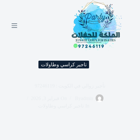
ا
ل
ت
ج
ا
و
ز
إ
ل
ى
تاجير كراسي وطاولات
ا
ل
م
ح
تأجير زوالي في الكويت : 97246119
ت
و
admin
By
On
فبراير 3, 2026
ى
In
تاجير كراسي وطاولات