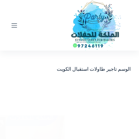
ا
ل
ت
ج
ا
و
ز
إ
ل
ى
ا
الوسم
تاجير طاولات استقبال الكويت
ل
م
ح
ت
و
ى