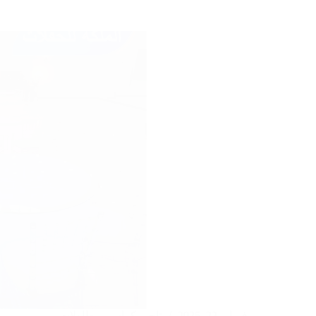
طاولات
في
الكويت
|97246119|
شركة
الملكة
الكويتية
فبراير 22, 2025
تاجير كراسي وطاولات