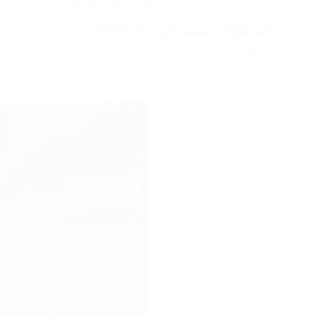
تاجير طاولات مضيئة الكويت |97246119
اقرأ المزيد
تاجير
طاولات
مضيئة
الكويت
|97246119