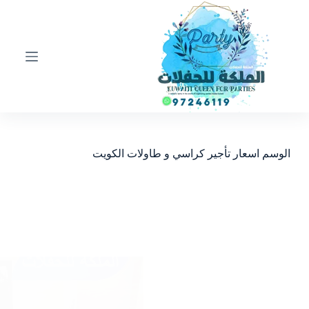
ا
ل
ت
ج
ا
و
ز
إ
ل
ى
ا
الوسم
اسعار تأجير كراسي و طاولات الكويت
ل
م
ح
ت
و
ى