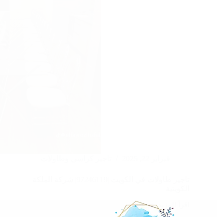
فبراير 22, 2025
تاجير كراسي وطاولات
تاجير طاولات في الكويت |97246119| شركة الملكة
الكويتية
اقرأ المزيد
تاجير