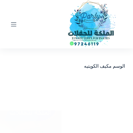
ا
ل
ت
ج
ا
و
ز
إ
ل
ى
ا
الوسم
مكيف الكويتيه
ل
م
ح
ت
و
ى