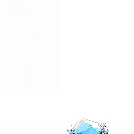
فبراير 21, 2025
تاجير كراسي وطاولات
تاجير مكيفات في الكويت |97246119
اقرأ المزيد
تاجير
مكيفات
في