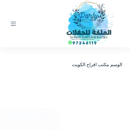
ا
ل
ت
ج
ا
و
ز
إ
ل
ى
ا
الوسم
مكتب افراح الكويت
ل
م
ح
ت
و
ى