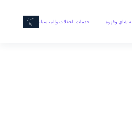
ا
ل
ت
اتصل
 شاي وقهوة
خدمات الحفلات والمناسبات
ج
بنا
ا
و
ز
إ
ل
ى
ا
ل
م
ح
ت
و
ى