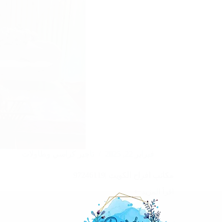
فبراير 22, 2025
تاجير كراسي وطاولات
مكاتب افراح الكويت |97246119
اقرأ المزيد
مكاتب
افراح
الكويت
|97246119