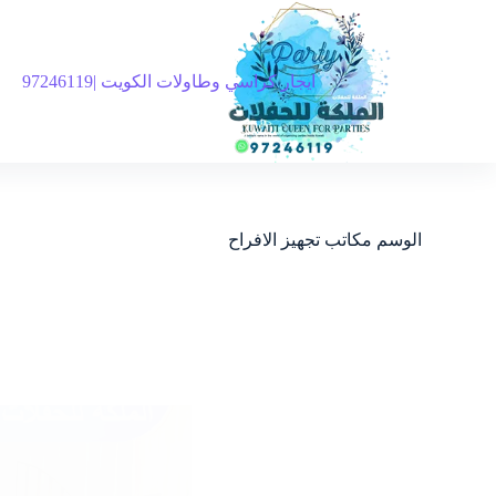
ايجار كراسي وطاولات الكويت |97246119
الوسم
مكاتب تجهيز الافراح