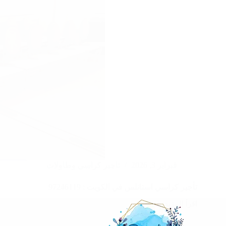
فبراير 3, 2026
تاجير كراسي وطاولات
تأجير كراسي استانلس في الكويت : 97246119
اقرأ المزيد
تأجير
كراسي
استانلس