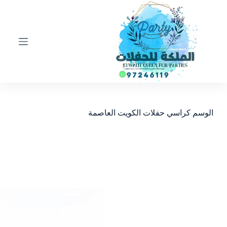
ا
ل
ت
ج
ا
و
ز
إ
ل
ى
ا
الوسم
كراسي حفلات الكويت العاصمة
ل
م
ح
ت
و
ى