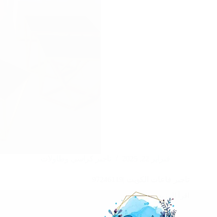
فبراير 22, 2025
تاجير كراسي وطاولات
تاجير قاعات الكويت |97246119
اقرأ المزيد
تاجير
قاعات
الكويت