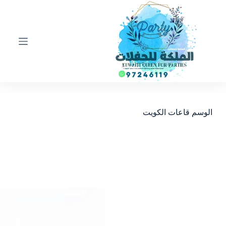
ا
ل
ت
ج
ا
و
ز
إ
ل
ى
ا
الوسم
قاعات الكويت
ل
م
ح
ت
و
ى