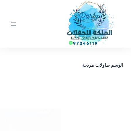
ا
ل
ت
ج
ا
و
ز
إ
ل
ى
ا
الوسم
طاولات مريحة
ل
م
ح
ت
و
ى