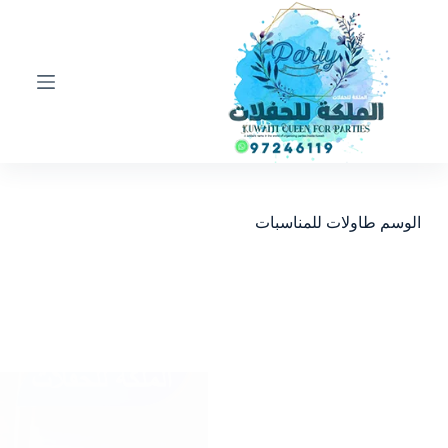
ا
ل
ت
ج
ا
و
ز
إ
ل
ى
ا
الوسم
طاولات للمناسبات
ل
م
ح
ت
و
ى