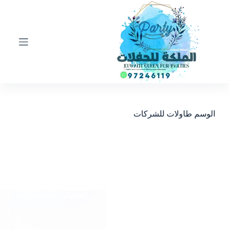
ا
ل
ت
ج
ا
و
ز
إ
ل
ى
ا
الوسم
طاولات للشركات
ل
م
ح
ت
و
ى