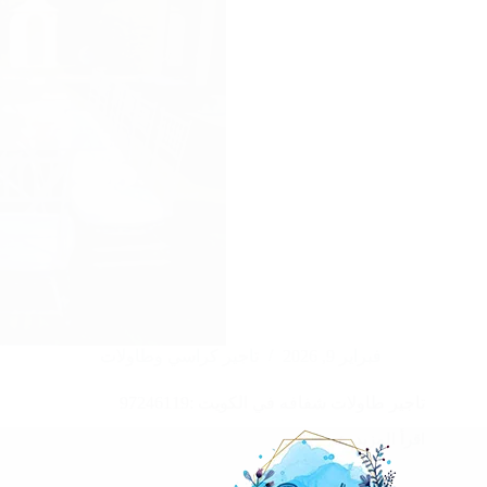
فبراير 9, 2026
تاجير كراسي وطاولات
تاجير طاولات شفافه في الكويت :97246119
اقرأ المزيد
تاجير
طاولات
شفافه