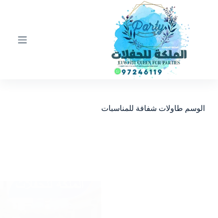
ا
ل
ت
ج
ا
و
ز
إ
ل
ى
ا
الوسم
طاولات شفافة للمناسبات
ل
م
ح
ت
و
ى