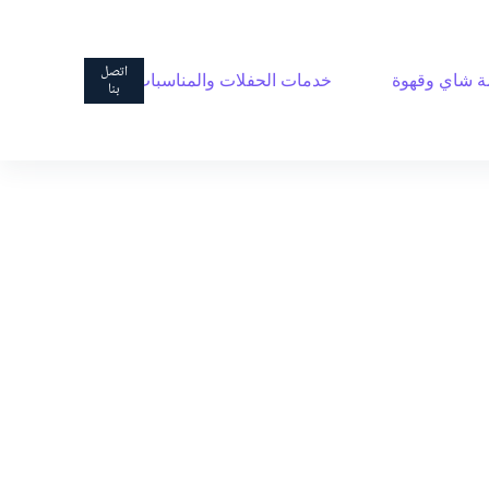
ا
ل
ت
اتصل
 شاي وقهوة
خدمات الحفلات والمناسبات
ج
بنا
ا
و
ز
إ
ل
ى
ا
ل
م
ح
ت
و
ى