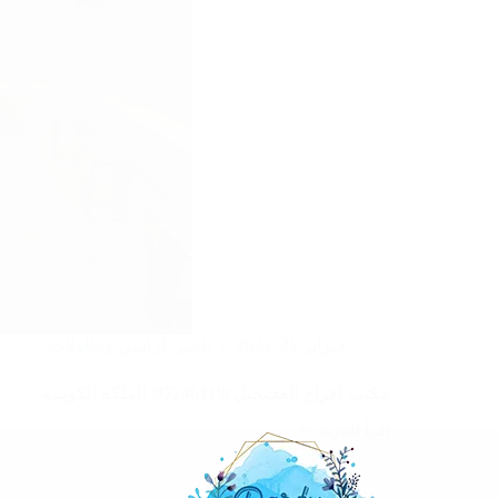
فبراير 21, 2025
تاجير كراسي وطاولات
مكتب افراح الفحيحيل |97246119| الملكة الكويتية
اقرأ المزيد
مكتب
افراح
الفحيحيل
|97246119|