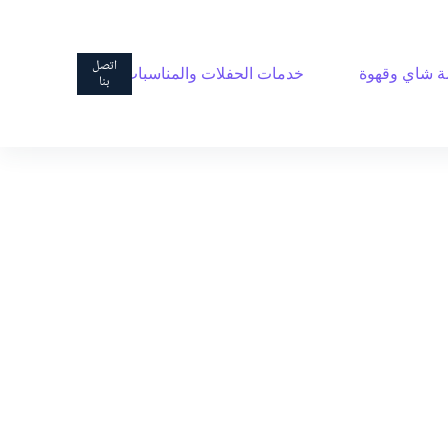
ا
ل
ت
اتصل
 شاي وقهوة
خدمات الحفلات والمناسبات
ج
بنا
ا
و
ز
إ
ل
ى
ا
ل
م
ح
ت
و
ى