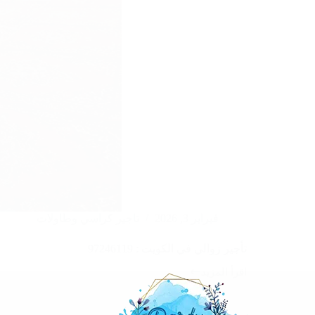
فبراير 3, 2026
تاجير كراسي وطاولات
تأجير زوالي في الكويت : 97246119
اقرأ المزيد
تأجير
زوالي
في