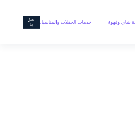
ا
ل
ت
اتصل
 شاي وقهوة
خدمات الحفلات والمناسبات
ج
بنا
ا
و
ز
إ
ل
ى
ا
ل
م
ح
ت
و
ى