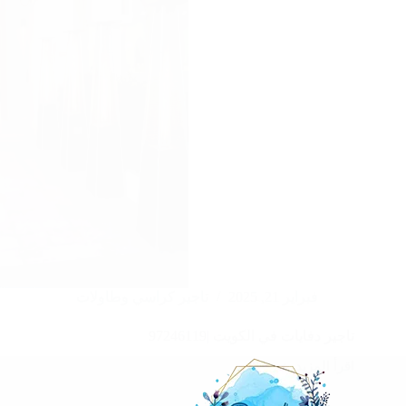
فبراير 21, 2025
تاجير كراسي وطاولات
تاجير دفايات في الكويت |97246119
اقرأ المزيد
تاجير
دفايات
في