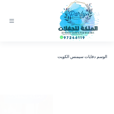
ا
ل
ت
ج
ا
و
ز
إ
ل
ى
ا
الوسم
دفايات سيمنس الكويت
ل
م
ح
ت
و
ى