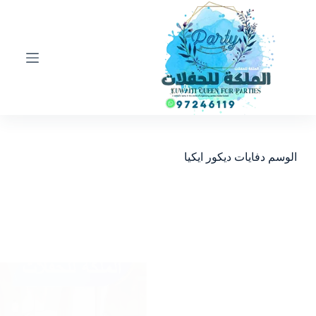
ا
ل
ت
ج
ا
و
ز
إ
ل
ى
ا
الوسم
دفايات ديكور ايكيا
ل
م
ح
ت
و
ى