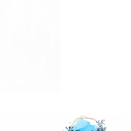
فبراير 21, 2025
تاجير كراسي وطاولات
تاجير دفايات في الكويت |97246119
اقرأ المزيد
تاجير
دفايات
في