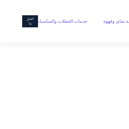
ا
ل
ت
اتصل
 شاي وقهوة
خدمات الحفلات والمناسبات
ج
بنا
ا
و
ز
إ
ل
ى
ا
ل
م
ح
ت
و
ى