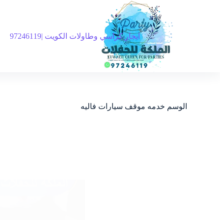
ايجار كراسي وطاولات الكويت |97246119
الوسم
خدمه موقف سيارات فاليه