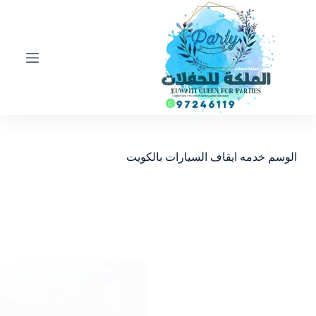
ا
ل
ت
ج
ا
و
ز
إ
ل
ى
ا
الوسم
خدمه ايقاف السيارات بالكويت
ل
م
ح
ت
و
ى