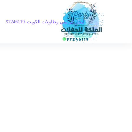
ايجار كراسي وطاولات الكويت |97246119