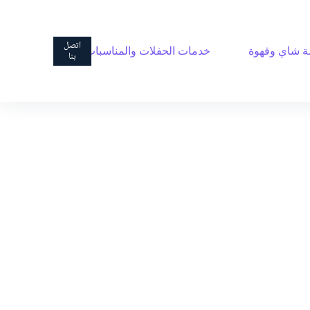
ا
ل
ت
اتصل
 شاي وقهوة
خدمات الحفلات والمناسبات
ج
بنا
ا
و
ز
إ
ل
ى
ا
ل
م
ح
ت
و
ى