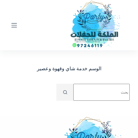
ا
ل
ت
ج
ا
و
ز
إ
ل
ى
ا
الوسم
خدمة شاي وقهوة وعصير
ل
م
ح
No
ت
results
و
ى