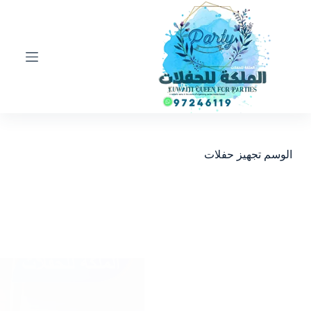
ا
ل
ت
ج
ا
و
ز
إ
ل
ى
ا
الوسم
تجهيز حفلات
ل
م
ح
ت
و
ى