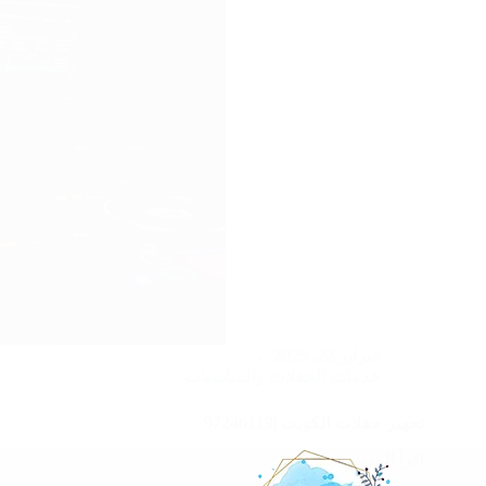
فبراير 22, 2025
خدمات الحفلات والمناسبات
تجهيز حفلات الكويت |97246119
اقرأ المزيد
تجهيز