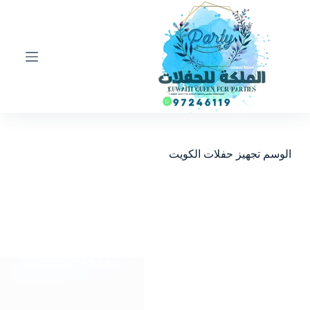
ا
ل
ت
ج
ا
و
ز
إ
ل
ى
ا
الوسم
تجهيز حفلات الكويت
ل
م
ح
ت
و
ى