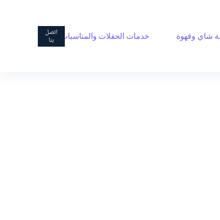
ا
ل
ت
اتصل
 شاي وقهوة
خدمات الحفلات والمناسبات
ج
بنا
ا
و
ز
إ
ل
ى
ا
ل
م
ح
ت
و
ى