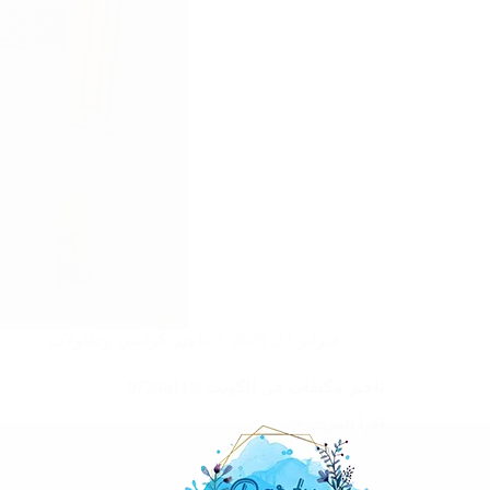
فبراير 21, 2025
تاجير كراسي وطاولات
تاجير مكيفات في الكويت |97246119
اقرأ المزيد
تاجير
مكيفات
في