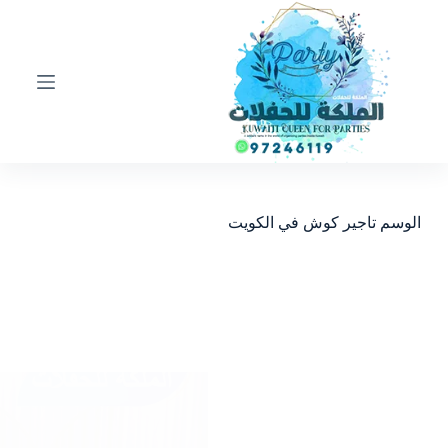
ا
ل
ت
ج
ا
و
ز
إ
ل
ى
ا
الوسم
تاجير كوش في الكويت
ل
م
ح
ت
و
ى