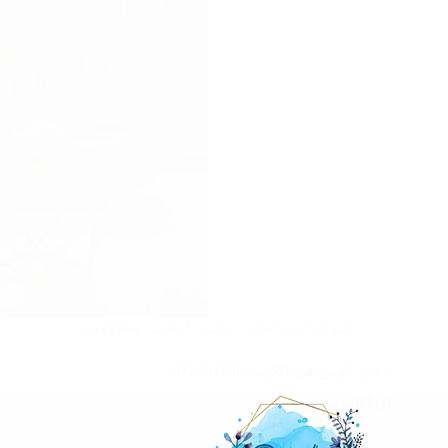
فبراير 22, 2025
تاجير كراسي وطاولات
تاجير كوش في الكويت |97246119
اقرأ المزيد
تاجير
كوش
في