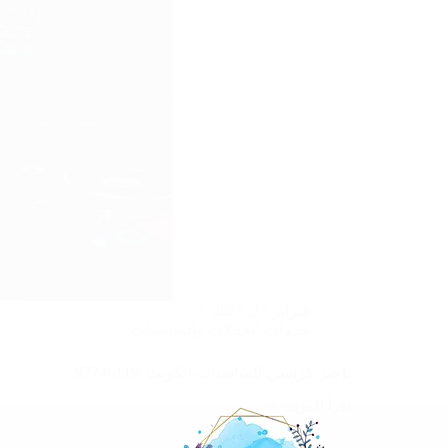
فبراير 21, 2025
خدمات الحفلات والمناسبات
تاجير كراسي للمناسبات الكويت |97246119
اقرأ المزيد
تاجير
كراسي