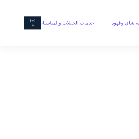
ا
ل
ت
اتصل
 شاي وقهوة
خدمات الحفلات والمناسبات
ج
بنا
ا
و
ز
إ
ل
ى
ا
ل
م
ح
ت
و
ى