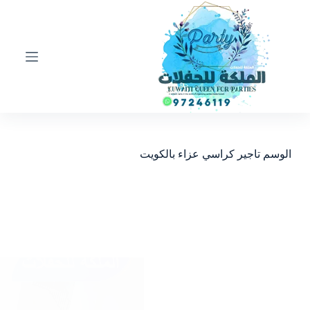
ا
ل
ت
ج
ا
و
ز
إ
ل
ى
ا
الوسم
تاجير كراسي عزاء بالكويت
ل
م
ح
ت
و
ى