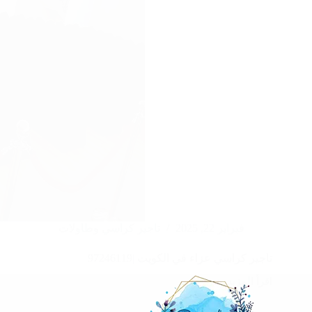
فبراير 22, 2025
تاجير كراسي وطاولات
تاجير كراسي عزاء في الكويت |97246119
اقرأ المزيد
تاجير
كراسي
عزاء