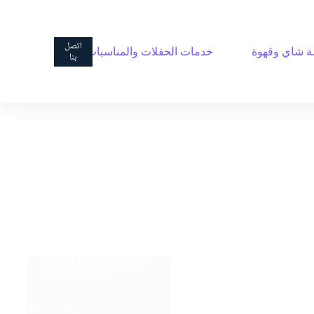
ا
ل
ت
اتصل
 شاي وقهوة
خدمات الحفلات والمناسبات
ج
بنا
ا
و
ز
إ
ل
ى
ا
ل
م
ح
ت
و
ى