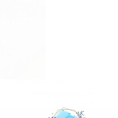
فبراير 22, 2025
تاجير كراسي وطاولات
تاجير كراسي في الكويت |97246119
اقرأ المزيد
تاجير
كراسي
في