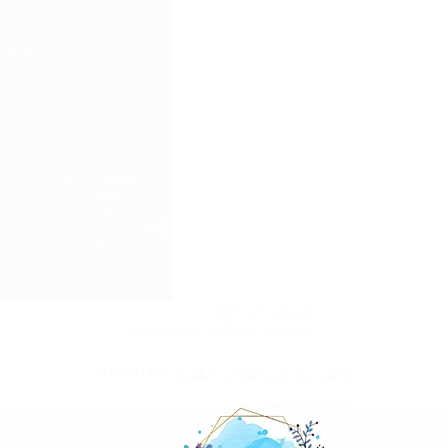
فبراير 21, 2025
خدمات الحفلات والمناسبات
تاجير دي جي حفلات الكويت |97246119
اقرأ المزيد
تاجير
دي