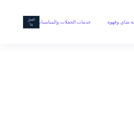
ا
ل
ت
اتصل
 شاي وقهوة
خدمات الحفلات والمناسبات
ج
بنا
ا
و
ز
إ
ل
ى
ا
ل
م
ح
ت
و
ى