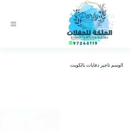
ا
ل
ت
ج
ا
و
ز
إ
ل
ى
ا
الوسم
تاجير دفايات بالكويت
ل
م
ح
ت
و
ى