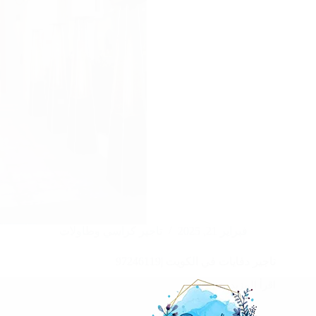
فبراير 21, 2025
تاجير كراسي وطاولات
تاجير دفايات في الكويت |97246119
اقرأ المزيد
تاجير
دفايات
في