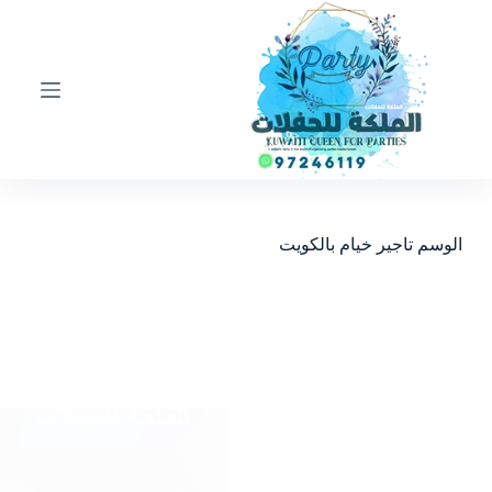
ا
ل
ت
ج
ا
و
ز
إ
ل
ى
ا
الوسم
تاجير خيام بالكويت
ل
م
ح
ت
و
ى