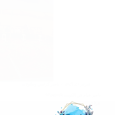
فبراير 21, 2025
تاجير كراسي وطاولات
تاجير خيام في الكويت |97246119
اقرأ المزيد
تاجير
خيام
في