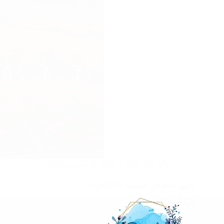
فبراير 21, 2025
تاجير كراسي وطاولات
تاجير خيام في الكويت |97246119
اقرأ المزيد
تاجير
خيام
في