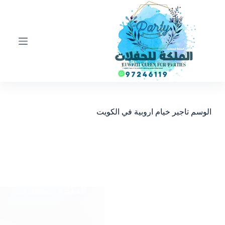
ا
ل
ت
ج
ا
و
ز
إ
ل
ى
ا
الوسم
تاجير خيام اروبية في الكويت
ل
م
ح
ت
و
ى