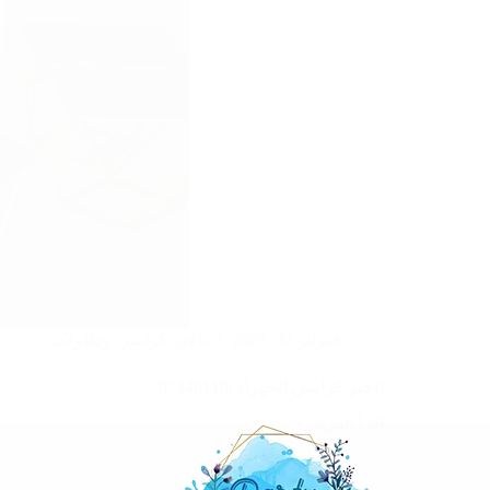
فبراير 22, 2025
تاجير كراسي وطاولات
تاجير كراسي الجهراء |97246119
اقرأ المزيد
تاجير
كراسي
الجهراء
|97246119