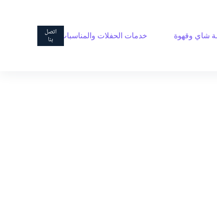
ا
ل
ت
اتصل
 شاي وقهوة
خدمات الحفلات والمناسبات
ج
بنا
ا
و
ز
إ
ل
ى
ا
ل
م
ح
ت
و
ى