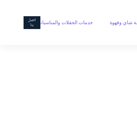
ا
ل
ت
اتصل
 شاي وقهوة
خدمات الحفلات والمناسبات
ج
بنا
ا
و
ز
إ
ل
ى
ا
ل
م
ح
ت
و
ى