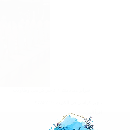
فبراير 22, 2025
تاجير كراسي وطاولات
تاجير كراسي في الكويت |97246119
اقرأ المزيد
تاجير
كراسي
في