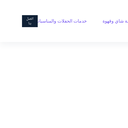
ا
ل
ت
اتصل
 شاي وقهوة
خدمات الحفلات والمناسبات
ج
بنا
ا
و
ز
إ
ل
ى
ا
ل
م
ح
ت
و
ى