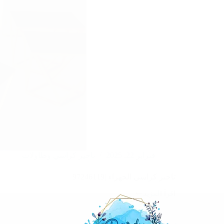
فبراير 22, 2025
تاجير كراسي وطاولات
تاجير كراسي الجهراء |97246119
اقرأ المزيد
تاجير
كراسي
الجهراء
|97246119