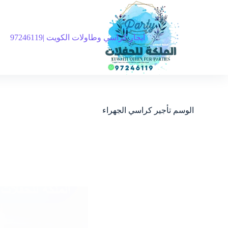
ايجار كراسي وطاولات الكويت |97246119
الوسم
تأجير كراسي الجهراء