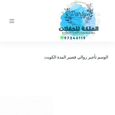
ا
ل
ت
ج
ا
و
ز
إ
ل
ى
ا
الوسم
تأجير زوالي قصير المدة الكويت
ل
م
ح
ت
و
ى