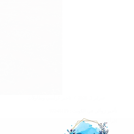
فبراير 3, 2026
تاجير كراسي وطاولات
تأجير زوالي في الكويت : 97246119
اقرأ المزيد
تأجير
زوالي
في