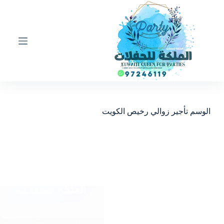
ا
ل
ت
ج
ا
و
ز
إ
ل
ى
ا
الوسم
تأجير زوالي رخيص الكويت
ل
م
ح
ت
و
ى