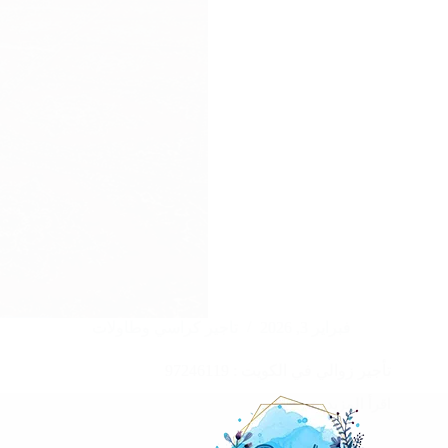
فبراير 3, 2026
تاجير كراسي وطاولات
تأجير زوالي في الكويت : 97246119
اقرأ المزيد
تأجير
زوالي
في