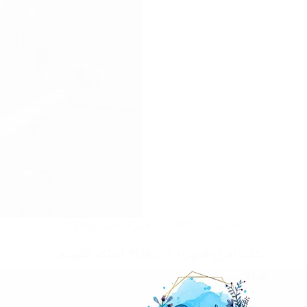
فبراير 22, 2025
تاجير كراسي وطاولات
مكاتب افراح الجهراء |97246119| الملكة الكويتية
اقرأ المزيد
مكاتب
افراح
الجهراء