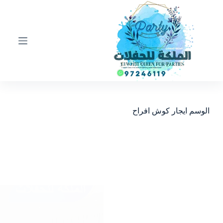
ا
ل
ت
ج
ا
و
ز
إ
ل
ى
ا
الوسم
ايجار كوش افراح
ل
م
ح
ت
و
ى