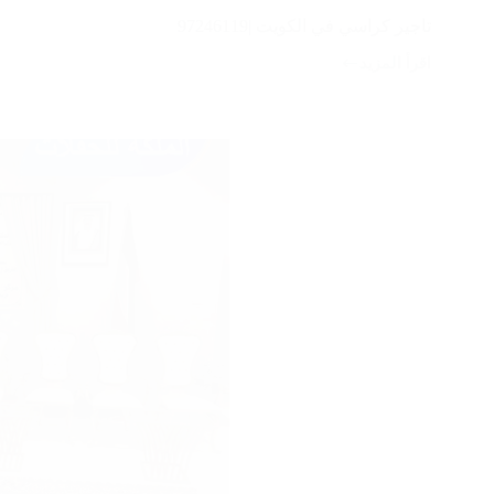
تاجير كراسي في الكويت |97246119
اقرأ المزيد
تاجير
كراسي
في
الكويت
|97246119