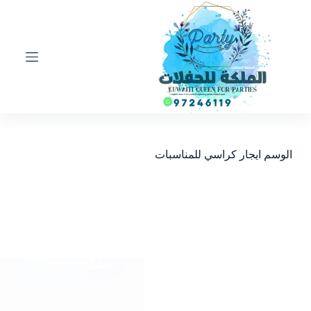
ا
ل
ت
ج
ا
و
ز
إ
ل
ى
ا
الوسم
ايجار كراسي للمناسبات
ل
م
ح
ت
و
ى