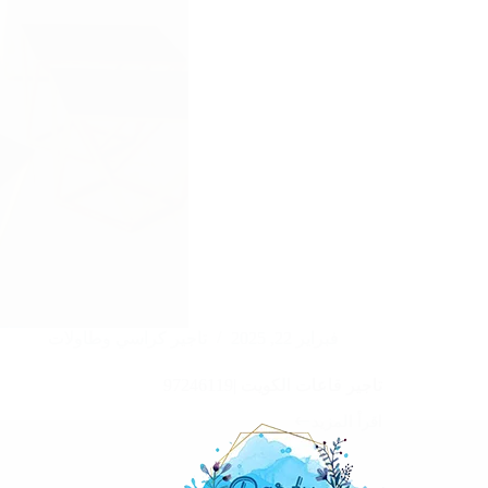
فبراير 22, 2025
تاجير كراسي وطاولات
تاجير قاعات الكويت |97246119
اقرأ المزيد
تاجير
قاعات
الكويت
|97246119