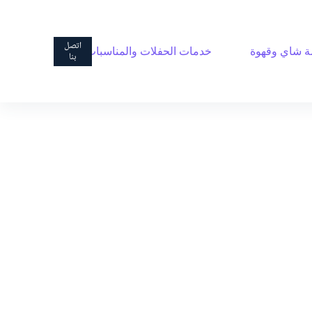
ا
ل
ت
اتصل
 شاي وقهوة
خدمات الحفلات والمناسبات
ج
بنا
ا
و
ز
إ
ل
ى
ا
ل
م
ح
ت
و
ى