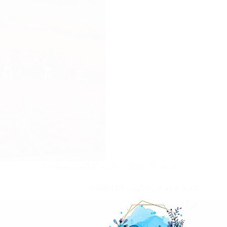
فبراير 21, 2025
تاجير كراسي وطاولات
تاجير خيام في الكويت |97246119
اقرأ المزيد
تاجير
خيام
في