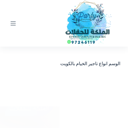
ا
ل
ت
ج
ا
و
ز
إ
ل
ى
ا
الوسم
انواع تاجير الخيام بالكويت
ل
م
ح
ت
و
ى