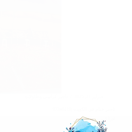
فبراير 21, 2025
تاجير كراسي وطاولات
تاجير خيام في الكويت |97246119
اقرأ المزيد
تاجير
خيام
في