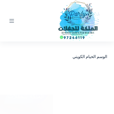
ا
ل
ت
ج
ا
و
ز
إ
ل
ى
ا
الوسم
الخيام الكويتي
ل
م
ح
ت
و
ى