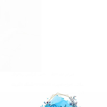
فبراير 22, 2025
تاجير كراسي وطاولات
مكاتب افراح الجهراء |97246119| الملكة الكويتية
اقرأ المزيد
مكاتب
افراح
الجهراء
|97246119|