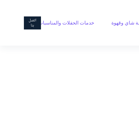
ا
ل
ت
اتصل
 شاي وقهوة
خدمات الحفلات والمناسبات
ج
بنا
ا
و
ز
إ
ل
ى
ا
ل
م
ح
ت
و
ى