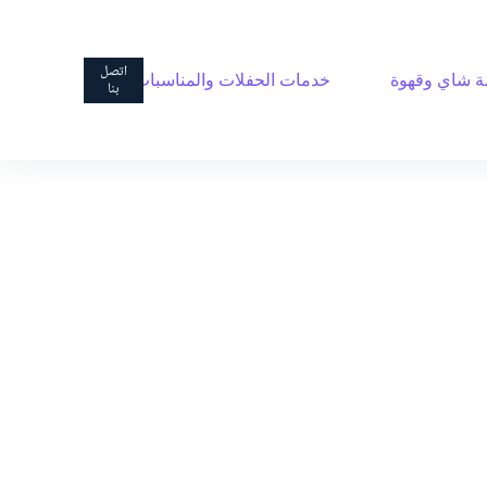
ا
ل
ت
اتصل
 شاي وقهوة
خدمات الحفلات والمناسبات
ج
بنا
ا
و
ز
إ
ل
ى
ا
ل
م
ح
ت
و
ى