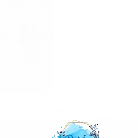
فبراير 21, 2025
خدمة شاي وقهوة
خدمه ضيافه رجالي الكويت |97246119
اقرأ المزيد
خدمه
ضيافه
رجالي