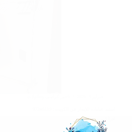
فبراير 3, 2026
تاجير كراسي وطاولات
استند عبايات للإيجار في الكويت : 97246119
اقرأ المزيد
استند
عبايات
للإيجار