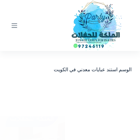
ا
ل
ت
ج
ا
و
ز
إ
ل
ى
ا
الوسم
استند عبايات معدني في الكويت
ل
م
ح
ت
و
ى