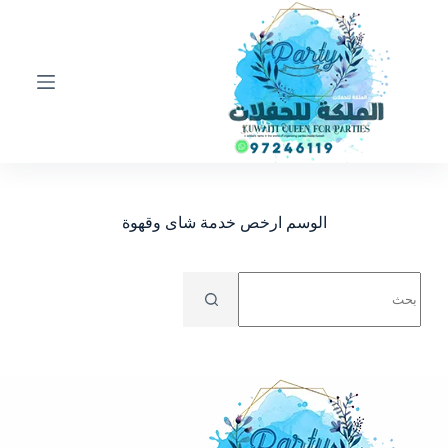
ا
ل
ت
ج
ا
و
ز
إ
ل
ى
ا
الوسم
ارخص خدمة شاى وقهوة
ل
م
ح
No
ت
results
و
ى