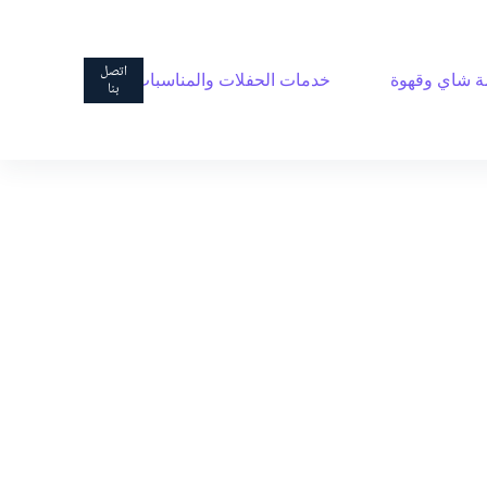
ا
ل
ت
اتصل
 شاي وقهوة
خدمات الحفلات والمناسبات
ج
بنا
ا
و
ز
إ
ل
ى
ا
ل
م
ح
ت
و
ى