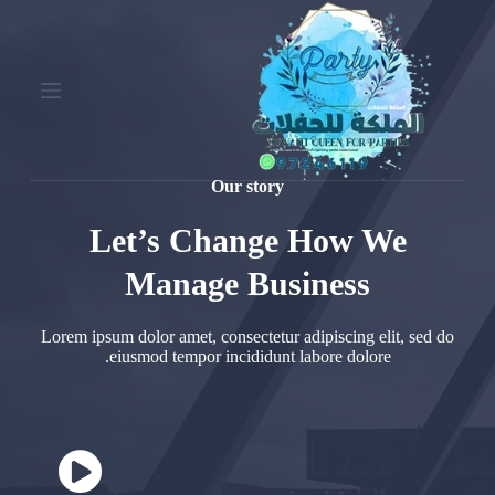
ا
ل
ت
ج
ا
و
ز
إ
Our story
ل
ى
Let’s Change How We
ا
ل
م
Manage Business
ح
ت
Lorem ipsum dolor amet, consectetur adipiscing elit, sed do
و
eiusmod tempor incididunt labore dolore.
ى